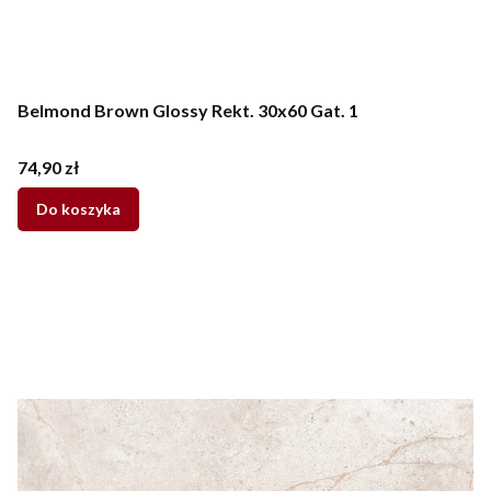
Belmond Brown Glossy Rekt. 30x60 Gat. 1
Cena
74,90 zł
Do koszyka