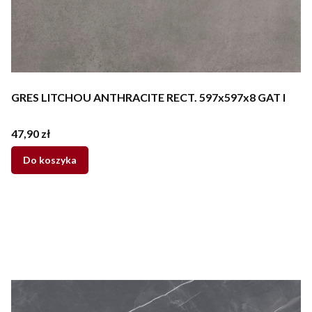
GRES LITCHOU ANTHRACITE RECT. 597x597x8 GAT I
Cena
47,90 zł
Do koszyka