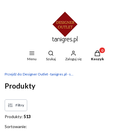
Produkty w koszyku
Otwórz wyszukiwarkę
Menu
Szukaj
Zaloguj się
Koszyk
Przejdź do:
Designer Outlet - tanigres.pl - sklep z płytkami
Produkty
Filtry
Produkty:
513
Lista produktów
Sortowanie: