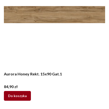
Aurora Honey Rekt. 15x90 Gat.1
Cena
84,90 zł
Do koszyka