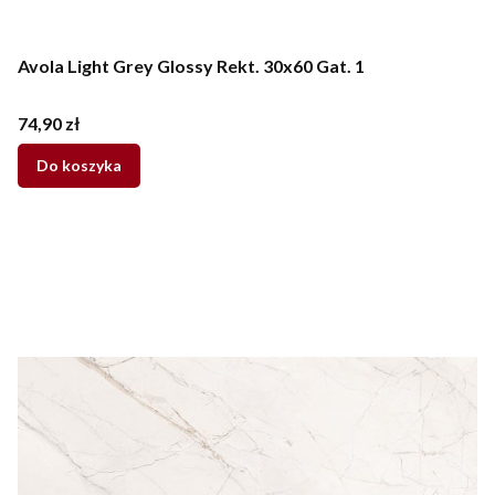
Avola Light Grey Glossy Rekt. 30x60 Gat. 1
Cena
74,90 zł
Do koszyka