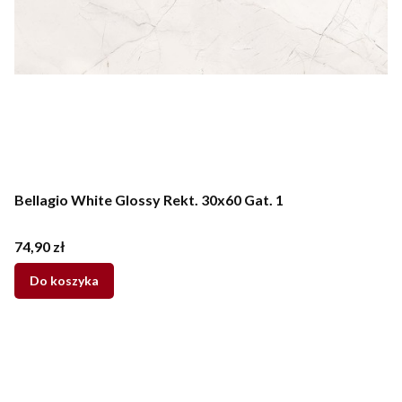
Bellagio White Glossy Rekt. 30x60 Gat. 1
Cena
74,90 zł
Do koszyka