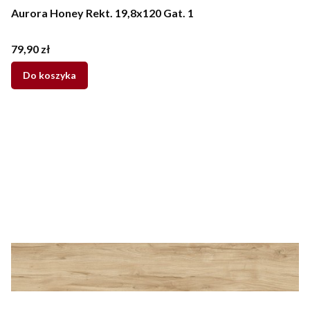
Aurora Honey Rekt. 19,8x120 Gat. 1
Cena
79,90 zł
Do koszyka