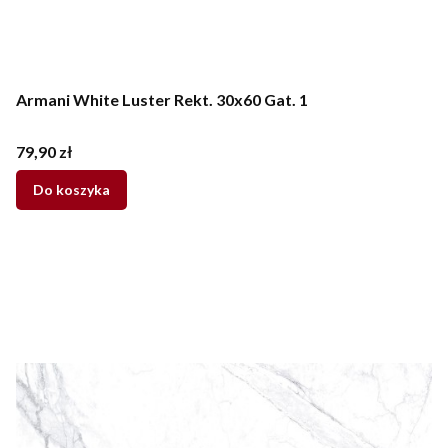
Armani White Luster Rekt. 30x60 Gat. 1
Cena
79,90 zł
Do koszyka