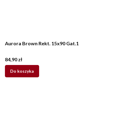
Aurora Brown Rekt. 15x90 Gat.1
Cena
84,90 zł
Do koszyka