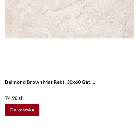
Belmond Brown Mat Rekt. 30x60 Gat. 1
Cena
74,90 zł
Do koszyka