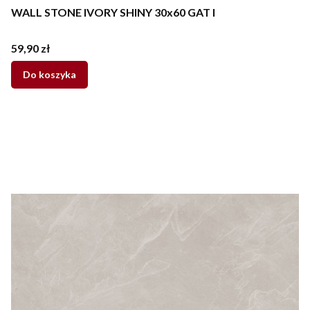
WALL STONE IVORY SHINY 30x60 GAT I
Cena
59,90 zł
Do koszyka