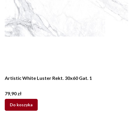
Artistic White Luster Rekt. 30x60 Gat. 1
Cena
79,90 zł
Do koszyka