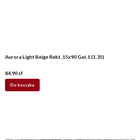
Aurora Light Beige Rekt. 15x90 Gat.1 (1,35)
Cena
84,90 zł
Do koszyka