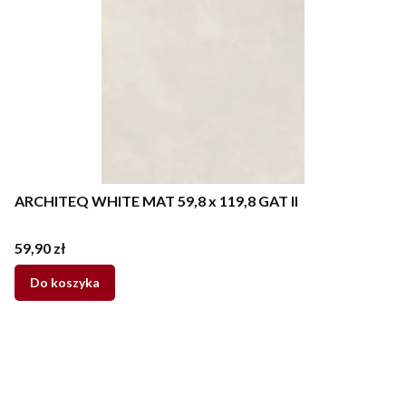
ARCHITEQ WHITE MAT 59,8 x 119,8 GAT II
Cena
59,90 zł
Do koszyka